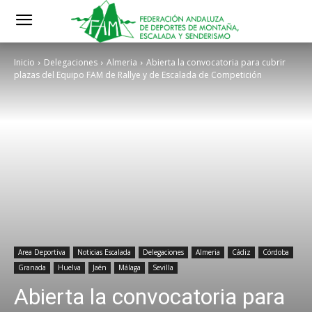
Inicio
Delegaciones
Almeria
Abierta la convocatoria para cubrir
plazas del Equipo FAM de Rallye y de Escalada de Competición
Area Deportiva
Noticias Escalada
Delegaciones
Almeria
Cádiz
Córdoba
Granada
Huelva
Jaén
Málaga
Sevilla
Abierta la convocatoria para