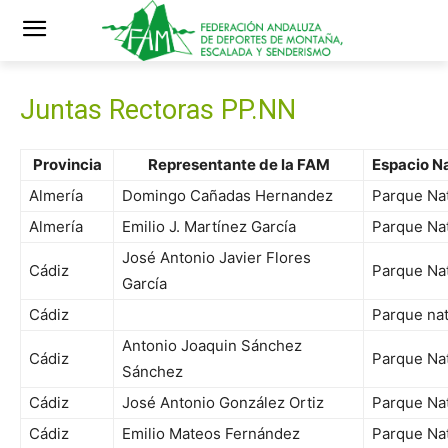
Juntas Rectoras PP.NN
Provincia
Representante de la FAM
Espacio Na
Almería
Domingo Cañadas Hernandez
Parque Nat
Almería
Emilio J. Martínez García
Parque Nat
José Antonio Javier Flores
Cádiz
Parque Nat
García
Cádiz
Parque nat
Antonio Joaquin Sánchez
Cádiz
Parque Nat
Sánchez
Cádiz
José Antonio González Ortiz
Parque Nat
Cádiz
Emilio Mateos Fernández
Parque Nat