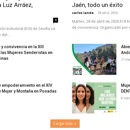
 Luz Arráez,
Jaén, todo un éxito
carlos landa
-
28 abril, 2026
0
Martes, 28 de abril de 2026 El II
de convivencia. Organizado por e
ón Industrial (EOI) de Sevilla va
del...
 y convivencia en la XIII
Abie
 las Mujeres Senderistas en
Anda
Minas
17 ma
 y empoderamiento en el XIV
Muje
e Mujer y Montaña en Posadas
DEN
8 mar
Cargar más