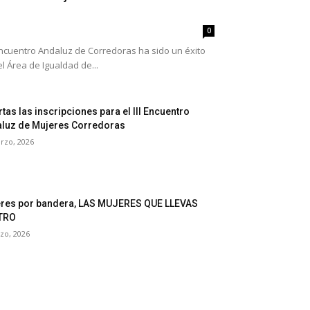
0
I Encuentro Andaluz de Corredoras ha sido un éxito
l Área de Igualdad de...
rtas las inscripciones para el III Encuentro
luz de Mujeres Corredoras
rzo, 2026
res por bandera, LAS MUJERES QUE LLEVAS
TRO
zo, 2026