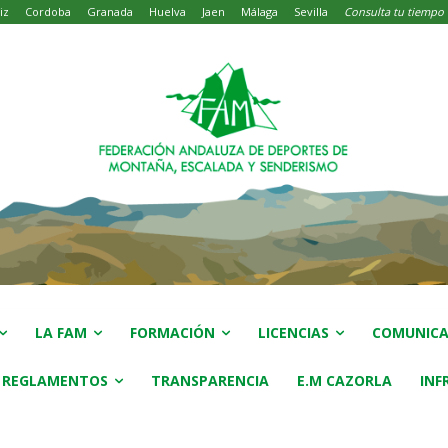
iz
Cordoba
Granada
Huelva
Jaen
Málaga
Sevilla
Consulta tu tiempo
LA FAM
FORMACIÓN
LICENCIAS
COMUNICA
 REGLAMENTOS
TRANSPARENCIA
E.M CAZORLA
INF