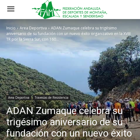
Inicio
Area Deportiva
ADAN Zumaque celebra su trigésimo
aniversario de su fundación con un nuevo éxito organizativo en la XVIII
TR por la Sierra Sur, con 160...
Area Deportiva
Travesías de Resistencia
ADAN Zumaque celebra su
trigésimo aniversario de su
fundación con un nuevo éxito