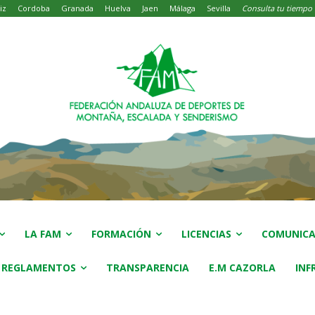
iz
Cordoba
Granada
Huelva
Jaen
Málaga
Sevilla
Consulta tu tiempo
LA FAM
FORMACIÓN
LICENCIAS
COMUNICA
 REGLAMENTOS
TRANSPARENCIA
E.M CAZORLA
INF