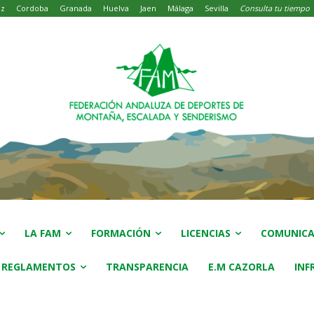
iz
Cordoba
Granada
Huelva
Jaen
Málaga
Sevilla
Consulta tu tiempo
LA FAM
FORMACIÓN
LICENCIAS
COMUNICA
 REGLAMENTOS
TRANSPARENCIA
E.M CAZORLA
INF