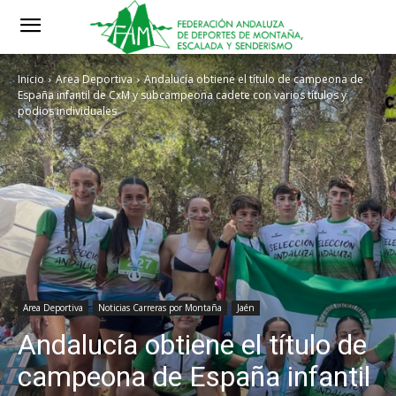
Inicio
Area Deportiva
Andalucía obtiene el título de campeona de
España infantil de CxM y subcampeona cadete con varios títulos y
podios individuales
Area Deportiva
Noticias Carreras por Montaña
Jaén
Andalucía obtiene el título de
campeona de España infantil