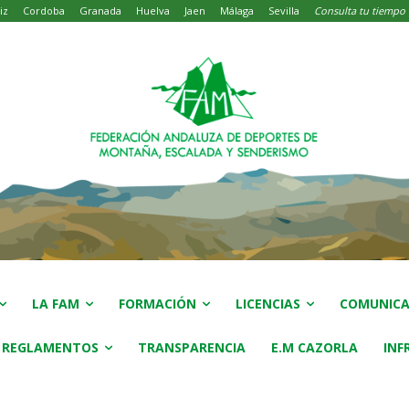
iz
Cordoba
Granada
Huelva
Jaen
Málaga
Sevilla
Consulta tu tiempo
LA FAM
FORMACIÓN
LICENCIAS
COMUNICA
 REGLAMENTOS
TRANSPARENCIA
E.M CAZORLA
INF