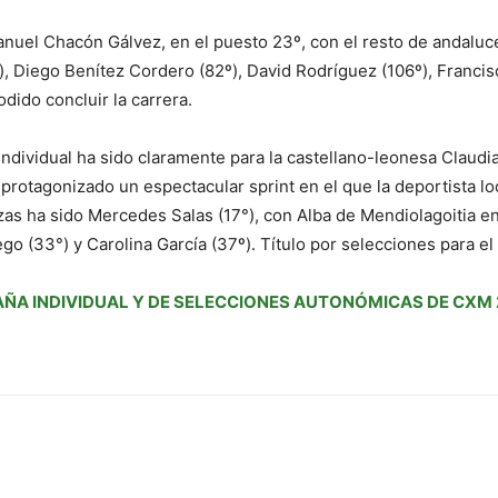
anuel Chacón Gálvez, en el puesto 23º, con el resto de andaluce
º), Diego Benítez Cordero (82º), David Rodríguez (106º), Franci
dido concluir la carrera.
individual ha sido claramente para la castellano-leonesa Claudia
protagonizado un espectacular sprint en el que la deportista loc
uzas ha sido Mercedes Salas (17°), con Alba de Mendiolagoitia 
go (33°) y Carolina García (37º). Título por selecciones para el
ÑA INDIVIDUAL Y DE SELECCIONES AUTONÓMICAS DE CXM 