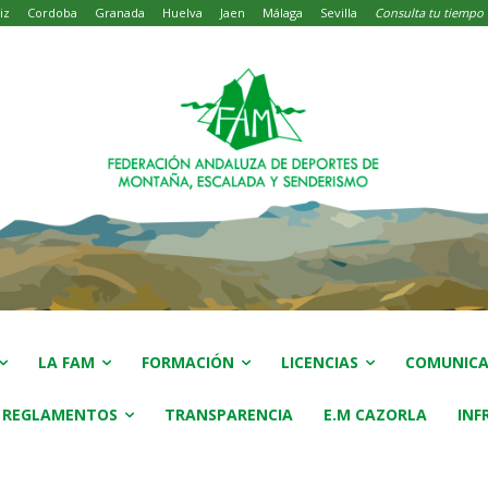
iz
Cordoba
Granada
Huelva
Jaen
Málaga
Sevilla
Consulta tu tiempo
LA FAM
FORMACIÓN
LICENCIAS
COMUNICA
 REGLAMENTOS
TRANSPARENCIA
E.M CAZORLA
INF