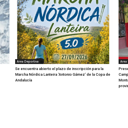
Area Deportiva
Area
Se encuentra abierto el plazo de inscripción para la
Prese
Marcha Nórdica Lanteira ‘Antonio Gámez’ de la Copa de
Campe
Andalucía
Mont
provi