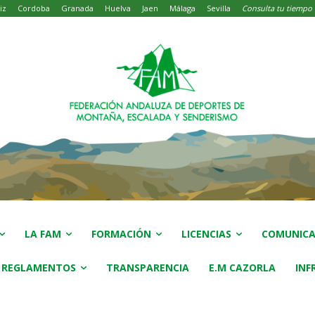
iz
Cordoba
Granada
Huelva
Jaen
Málaga
Sevilla
Consulta tu tiempo
LA FAM
FORMACIÓN
LICENCIAS
COMUNICA
 REGLAMENTOS
TRANSPARENCIA
E.M CAZORLA
INF