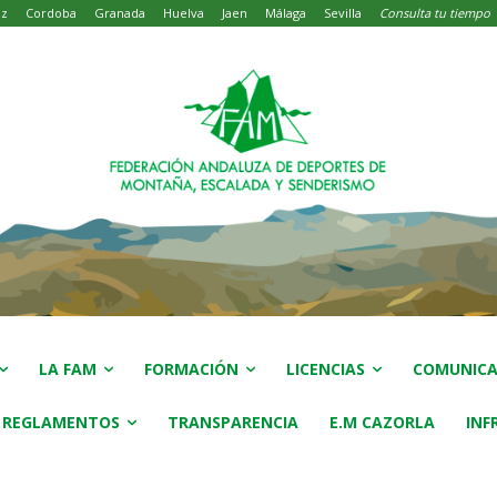
iz
Cordoba
Granada
Huelva
Jaen
Málaga
Sevilla
Consulta tu tiempo
LA FAM
FORMACIÓN
LICENCIAS
COMUNICA
 REGLAMENTOS
TRANSPARENCIA
E.M CAZORLA
INF