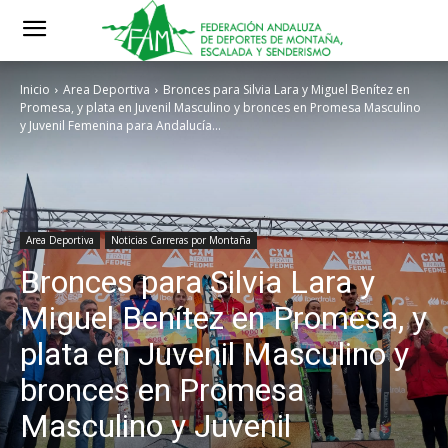
Inicio
Area Deportiva
Bronces para Silvia Lara y Miguel Benítez en
Promesa, y plata en Juvenil Masculino y bronces en Promesa Masculino
y Juvenil Femenina para Andalucía...
Area Deportiva
Noticias Carreras por Montaña
Bronces para Silvia Lara y
Miguel Benítez en Promesa, y
plata en Juvenil Masculino y
bronces en Promesa
Masculino y Juvenil