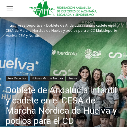
Inicio
Area Deportiva
Doblete de Andalucía infantil y cadete en el
CESA de Marcha Nórdica de Huelva y podios para el CD Multideporte
Huelva, CEM y Nordic...
Area Deportiva
Noticias Marcha Nordica
Huelva
Doblete de Andalucía infantil
y cadete en el CESA de
Marcha Nórdica de Huelva y
podios para el CD