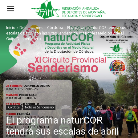
Inicio
Delegaciones
Córdoba
El programa naturCOR tendrá sus
escalas de abril con las rutas Sendero de los Robles Melojos y de El
Guijo-Despeñadero
Córdoba
Noticias Senderismo
El programa naturCOR
tendrá sus escalas de abril