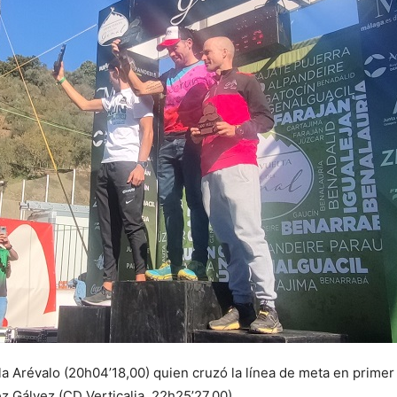
la Arévalo (20h04’18,00) quien cruzó la línea de meta en primer 
 Gálvez (CD Verticalia, 22h25’27,00).