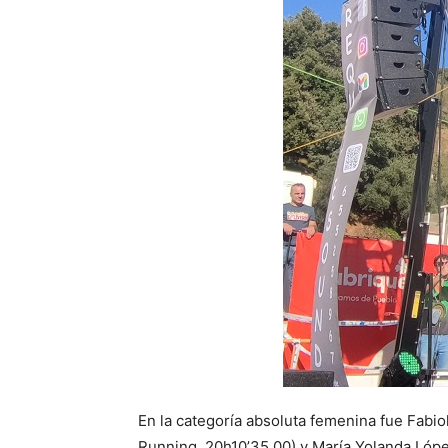
En la categoría absoluta femenina fue Fabio
Running, 20h10’35,00) y María Yolanda López