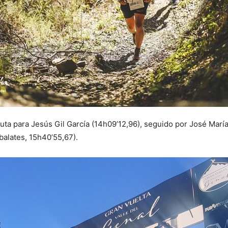
oluta para Jesús Gil García (14h09’12,96), seguido por José Marí
alates, 15h40’55,67).