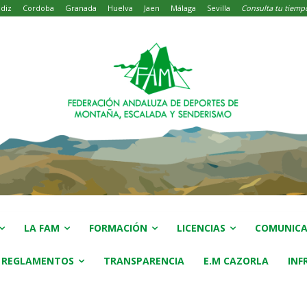
diz
Cordoba
Granada
Huelva
Jaen
Málaga
Sevilla
Consulta tu tiemp
LA FAM
FORMACIÓN
LICENCIAS
COMUNICA
 REGLAMENTOS
TRANSPARENCIA
E.M CAZORLA
INF