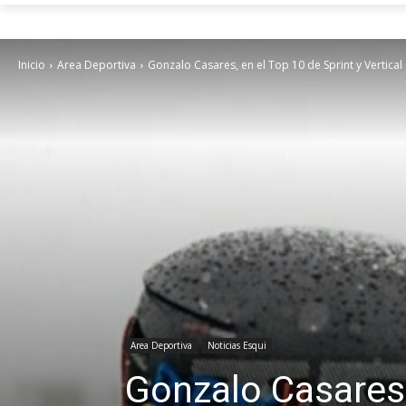
Inicio
Area Deportiva
Gonzalo Casares, en el Top 10 de Sprint y Vertica
Area Deportiva
Noticias Esqui
Gonzalo Casares, 