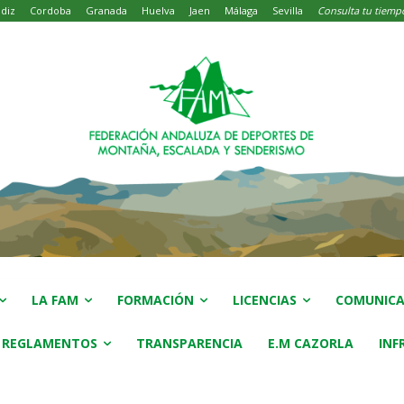
diz
Cordoba
Granada
Huelva
Jaen
Málaga
Sevilla
Consulta tu tiemp
LA FAM
FORMACIÓN
LICENCIAS
COMUNICA
 REGLAMENTOS
TRANSPARENCIA
E.M CAZORLA
INF