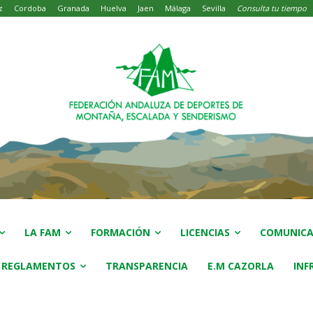
z
Cordoba
Granada
Huelva
Jaen
Málaga
Sevilla
Consulta tu tiempo
LA FAM
FORMACIÓN
LICENCIAS
COMUNICA
 REGLAMENTOS
TRANSPARENCIA
E.M CAZORLA
INF