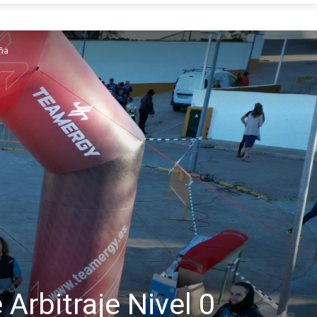
aña
 Arbitraje Nivel 0