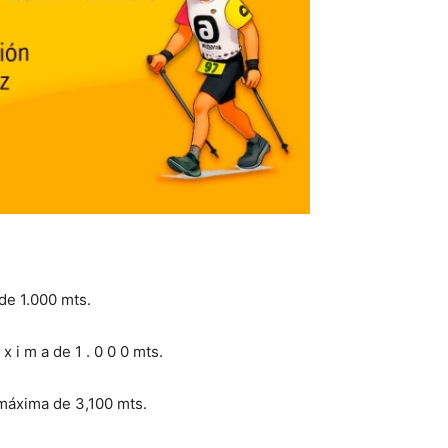
de 1.000 mts.
x i m a de 1 . 0 0 0 mts.
l máxima de 3,100 mts.