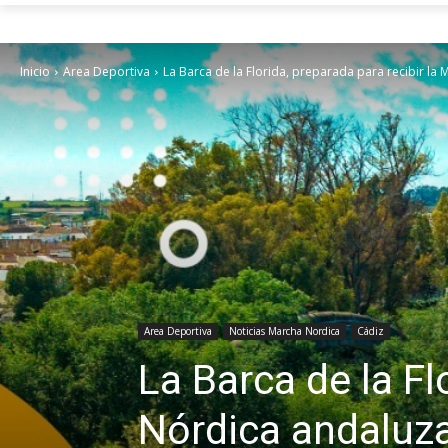
Inicio
Area Deportiva
La Barca de la Florida, preparada para recibir l
Area Deportiva
Noticias Marcha Nordica
Cádiz
La Barca de la Fl
Nórdica andaluza