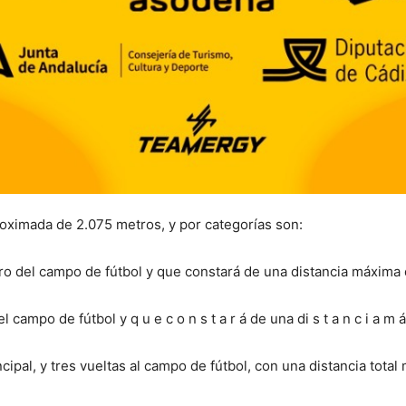
proximada de 2.075 metros, y por categorías son:
ro del campo de fútbol y que constará de una distancia máxima 
 campo de fútbol y q u e c o n s t a r á de una di s t a n c i a m á 
incipal, y tres vueltas al campo de fútbol, con una distancia tota