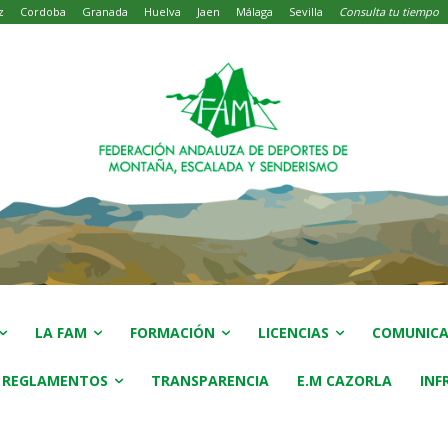
z
Cordoba
Granada
Huelva
Jaen
Málaga
Sevilla
Consulta tu tiempo
LA FAM
FORMACIÓN
LICENCIAS
COMUNICA
 REGLAMENTOS
TRANSPARENCIA
E.M CAZORLA
INF