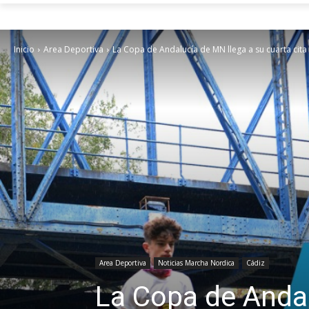
Inicio
Area Deportiva
La Copa de Andalucía de MN llega a su cuarta cita
Area Deportiva
Noticias Marcha Nordica
Cádiz
La Copa de Andal