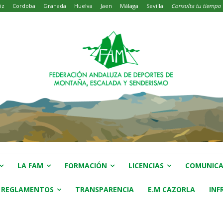
iz
Cordoba
Granada
Huelva
Jaen
Málaga
Sevilla
Consulta tu tiempo
LA FAM
FORMACIÓN
LICENCIAS
COMUNICA
 REGLAMENTOS
TRANSPARENCIA
E.M CAZORLA
INF