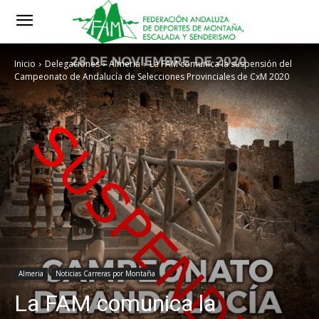
Inicio
Delegaciones
Almeria
La FAM comunica la suspensión del
Campeonato de Andalucía de Selecciones Provinciales de CxM 2020
Almeria
Noticias Carreras por Montaña
La FAM comunica la