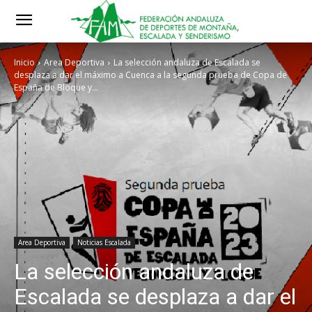
Inicio
Area Deportiva
La selección andaluza de Escalada se
desplaza a dar el máximo a Cuenca a la segunda prueba de Copa de
España de Bloque y...
Area Deportiva
Noticias Escalada
La selección andaluza de
Escalada se desplaza a dar el