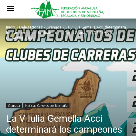
Inicio
Delegaciones
Granada
La V Iulia Gemella Acci determinará
los campeones individuales de la Copa Granadina DE CxM y los de
Clubes de 2019
Granada
Noticias Carreras por Montaña
La V Iulia Gemella Acci
determinará los campeones