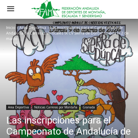
Inicio
Area Deportiva
Las inscripciones para el Campeonato de
Andalucía de Carreras Verticales ‘IX CV Sierra de Dúrcal’ finaliza el 2 de
marzo
Area Deportiva
Noticias Carreras por Montaña
Granada
Las inscripciones para el
Campeonato de Andalucía de