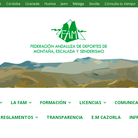
z
Cordoba
Granada
Huelva
Jaen
Málaga
Sevilla
Consulta tu tiempo
LA FAM
FORMACIÓN
LICENCIAS
COMUNICA
 REGLAMENTOS
TRANSPARENCIA
E.M CAZORLA
INF