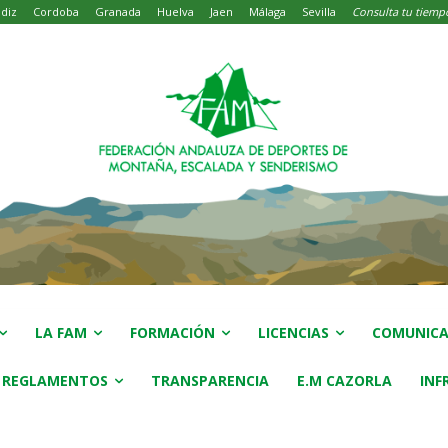
diz
Cordoba
Granada
Huelva
Jaen
Málaga
Sevilla
Consulta tu tiemp
LA FAM
FORMACIÓN
LICENCIAS
COMUNICA
 REGLAMENTOS
TRANSPARENCIA
E.M CAZORLA
INF