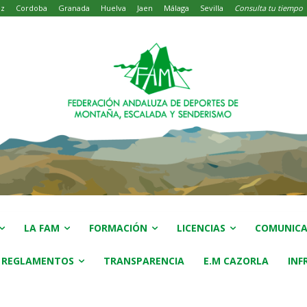
iz
Cordoba
Granada
Huelva
Jaen
Málaga
Sevilla
Consulta tu tiempo
LA FAM
FORMACIÓN
LICENCIAS
COMUNICA
 REGLAMENTOS
TRANSPARENCIA
E.M CAZORLA
INF