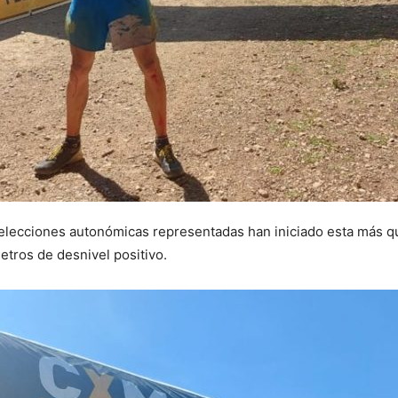
selecciones autonómicas representadas han iniciado esta más q
etros de desnivel positivo.