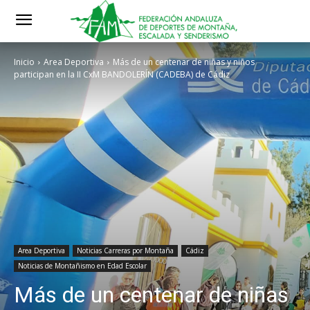
Inicio
Area Deportiva
Más de un centenar de niñas y niños
participan en la II CxM BANDOLERÍN (CADEBA) de Cádiz
Area Deportiva
Noticias Carreras por Montaña
Cádiz
Noticias de Montañismo en Edad Escolar
Más de un centenar de niñas