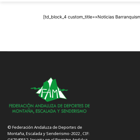
[td_block_4 custom_title=»Noticias Barranquism
© Federación Andaluza de Deportes de
Montaña, Escalada y Senderismo-2022 , CIF:
G67949552. Inscrita en el Registro Andaluz