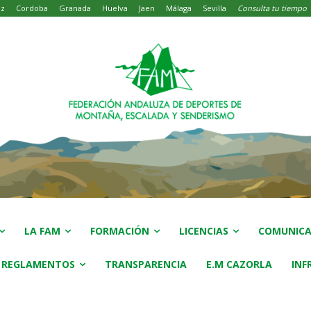
iz
Cordoba
Granada
Huelva
Jaen
Málaga
Sevilla
Consulta tu tiempo
LA FAM
FORMACIÓN
LICENCIAS
COMUNICA
 REGLAMENTOS
TRANSPARENCIA
E.M CAZORLA
INF