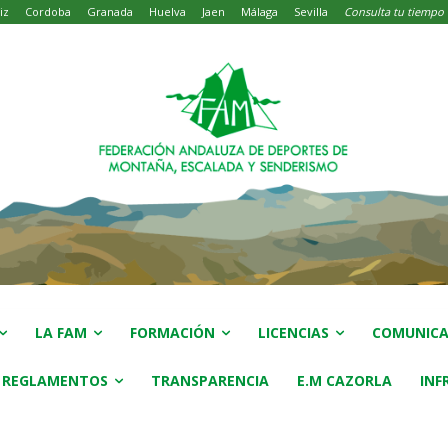
iz
Cordoba
Granada
Huelva
Jaen
Málaga
Sevilla
Consulta tu tiempo
LA FAM
FORMACIÓN
LICENCIAS
COMUNICA
 REGLAMENTOS
TRANSPARENCIA
E.M CAZORLA
INF