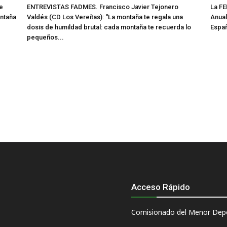
e
ENTREVISTAS FADMES. Francisco Javier Tejonero
La FE
ontaña
Valdés (CD Los Vereítas): “La montaña te regala una
Anual
dosis de humildad brutal: cada montaña te recuerda lo
Espa
pequeños...
Acceso Rápido
Comisionado del Menor Depo