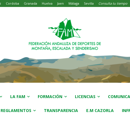
z
Cordoba
Granada
Huelva
Jaen
Málaga
Sevilla
Consulta tu tiempo
LA FAM
FORMACIÓN
LICENCIAS
COMUNICA
 REGLAMENTOS
TRANSPARENCIA
E.M CAZORLA
INF