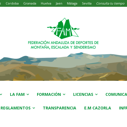
z
Cordoba
Granada
Huelva
Jaen
Málaga
Sevilla
Consulta tu tiempo
LA FAM
FORMACIÓN
LICENCIAS
COMUNICA
 REGLAMENTOS
TRANSPARENCIA
E.M CAZORLA
INF