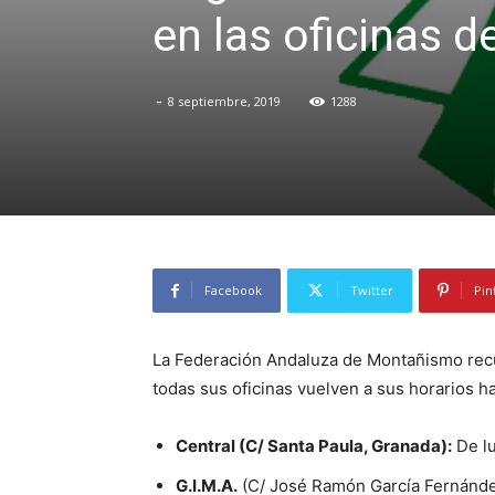
en las oficinas d
-
8 septiembre, 2019
1288
Facebook
Twitter
Pin
La Federación Andaluza de Montañismo recue
todas sus oficinas vuelven a sus horarios ha
Central (C/ Santa Paula, Granada):
De lu
G.I.M.A.
(C/ José Ramón García Fernández,