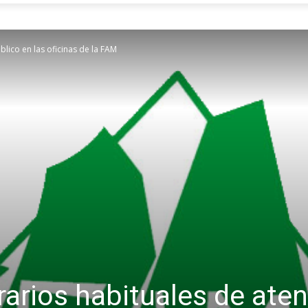
blico en las oficinas de la FAM
rarios habituales de aten