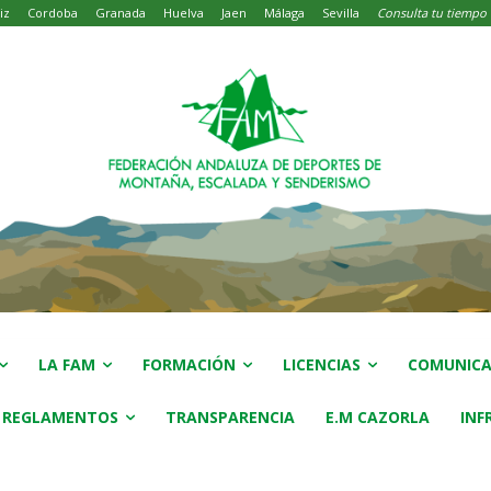
iz
Cordoba
Granada
Huelva
Jaen
Málaga
Sevilla
Consulta tu tiempo
LA FAM
FORMACIÓN
LICENCIAS
COMUNICA
 REGLAMENTOS
TRANSPARENCIA
E.M CAZORLA
INF