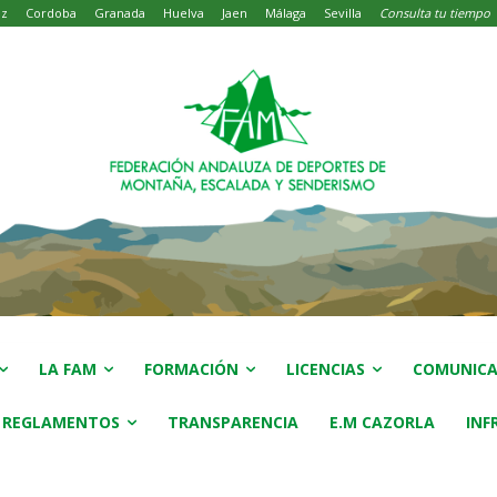
iz
Cordoba
Granada
Huelva
Jaen
Málaga
Sevilla
Consulta tu tiempo
LA FAM
FORMACIÓN
LICENCIAS
COMUNICA
 REGLAMENTOS
TRANSPARENCIA
E.M CAZORLA
INF