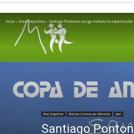
Inicio
Area Deportiva
Santiago Pontones acoge mañana la espectacular U
Area Deportiva
Noticias Carreras por Montaña
Jaén
Santiago Ponton