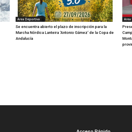
Area Deportiva
Area
Se encuentra abierto el plazo de inscripción para la
Prese
Marcha Nórdica Lanteira ‘Antonio Gámez’ de la Copa de
Campe
Andalucía
Mont
provi
Acceso Rápido