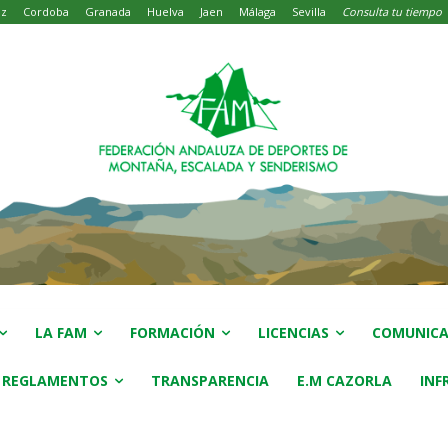
iz
Cordoba
Granada
Huelva
Jaen
Málaga
Sevilla
Consulta tu tiempo
LA FAM
FORMACIÓN
LICENCIAS
COMUNICA
 REGLAMENTOS
TRANSPARENCIA
E.M CAZORLA
INF