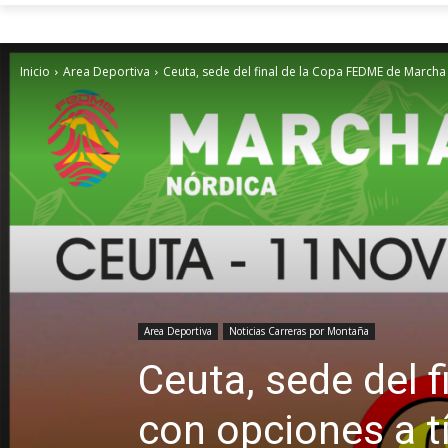
Inicio
Area Deportiva
Ceuta, sede del final de la Copa FEDME de Marcha
Area Deportiva
Noticias Carreras por Montaña
Ceuta, sede del 
con opciones a t