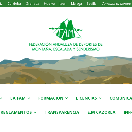
iz
Cordoba
Granada
Huelva
Jaen
Málaga
Sevilla
Consulta tu tiempo
LA FAM
FORMACIÓN
LICENCIAS
COMUNICA
 REGLAMENTOS
TRANSPARENCIA
E.M CAZORLA
INF