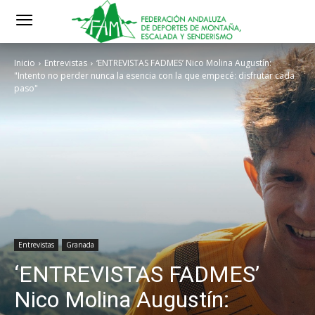
Inicio
Entrevistas
‘ENTREVISTAS FADMES’ Nico Molina Augustín:
"Intento no perder nunca la esencia con la que empecé: disfrutar cada
paso"
Entrevistas
Granada
‘ENTREVISTAS FADMES’
Nico Molina Augustín: