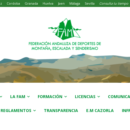
iz
Cordoba
Granada
Huelva
Jaen
Málaga
Sevilla
Consulta tu tiempo
LA FAM
FORMACIÓN
LICENCIAS
COMUNICA
 REGLAMENTOS
TRANSPARENCIA
E.M CAZORLA
INF