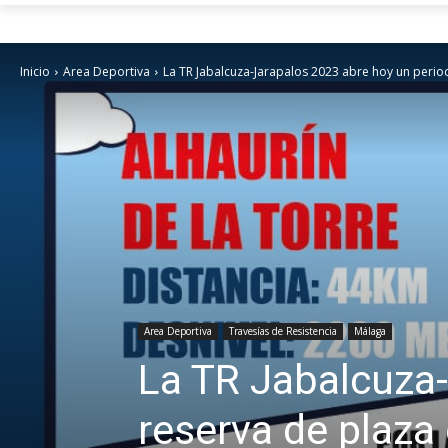
Inicio
Area Deportiva
La TR Jabalcuza-Jarapalos 2023 abre hoy un periodo
Area Deportiva
Travesías de Resistencia
Málaga
La TR Jabalcuza-
reserva de plaza 