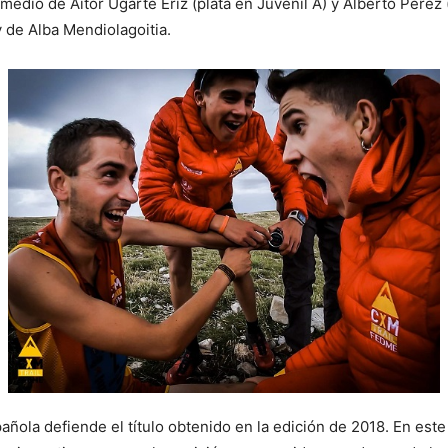
dio de Aitor Ugarte Eriz (plata en Juvenil A) y Alberto Pérez 
y de Alba Mendiolagoitia.
ñola defiende el título obtenido en la edición de 2018. En est