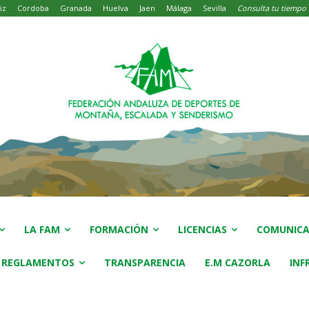
iz
Cordoba
Granada
Huelva
Jaen
Málaga
Sevilla
Consulta tu tiempo
LA FAM
FORMACIÓN
LICENCIAS
COMUNICA
 REGLAMENTOS
TRANSPARENCIA
E.M CAZORLA
INF