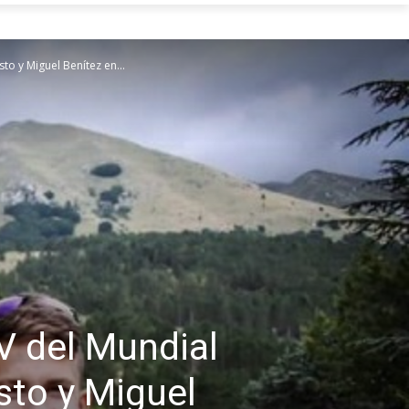
to y Miguel Benítez en...
V del Mundial
sto y Miguel