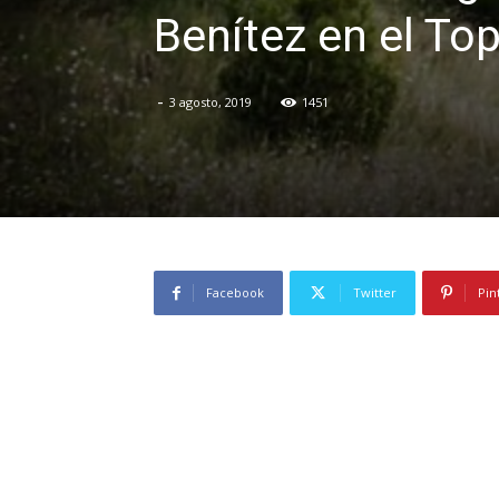
Benítez en el To
-
3 agosto, 2019
1451
Facebook
Twitter
Pin