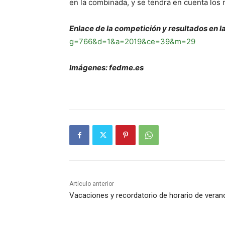
en la combinada, y se tendrá en cuenta los 
Enlace de la competición y resultados en l
g=766&d=1&a=2019&ce=39&m=29
Imágenes: fedme.es
Artículo anterior
Vacaciones y recordatorio de horario de veran