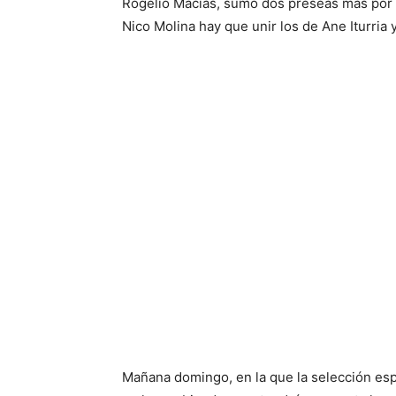
Rogelio Macías, sumó dos preseas más por me
Nico Molina hay que unir los de Ane Iturria 
Mañana domingo, en la que la selección espa