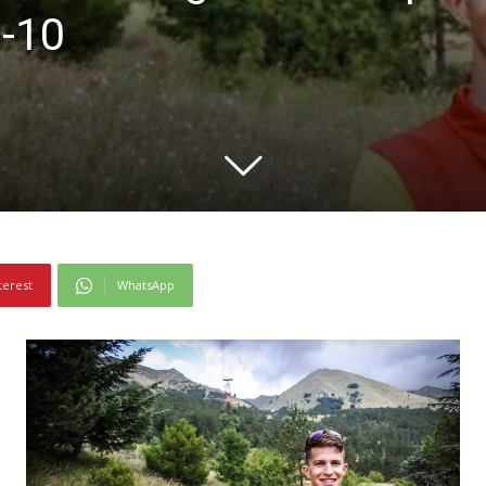
p-10
terest
WhatsApp