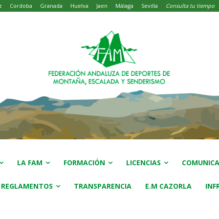
z
Cordoba
Granada
Huelva
Jaen
Málaga
Sevilla
Consulta tu tiempo
LA FAM
FORMACIÓN
LICENCIAS
COMUNICA
 REGLAMENTOS
TRANSPARENCIA
E.M CAZORLA
INF