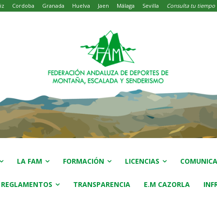
iz
Cordoba
Granada
Huelva
Jaen
Málaga
Sevilla
Consulta tu tiempo
LA FAM
FORMACIÓN
LICENCIAS
COMUNICA
 REGLAMENTOS
TRANSPARENCIA
E.M CAZORLA
INF