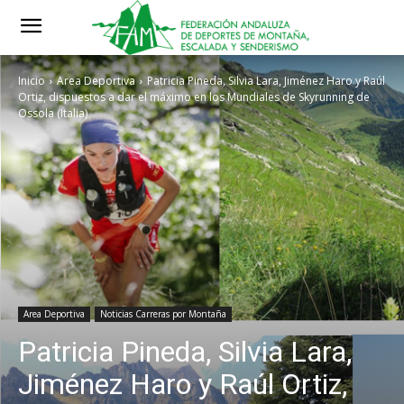
Inicio
Area Deportiva
Patricia Pineda, Silvia Lara, Jiménez Haro y Raúl
Ortiz, dispuestos a dar el máximo en los Mundiales de Skyrunning de
Ossola (Italia)
Area Deportiva
Noticias Carreras por Montaña
Patricia Pineda, Silvia Lara,
Jiménez Haro y Raúl Ortiz,